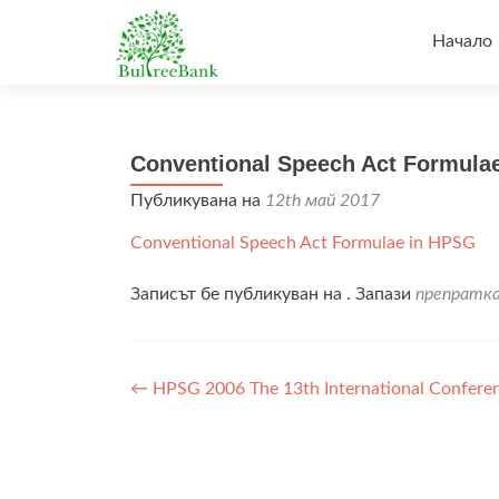
Напред
към
Начало
съдърж
Conventional Speech Act Formula
Публикувана на
12th май 2017
Conventional Speech Act Formulae in HPSG
Записът бе публикуван на . Запази
препратк
Навигация
←
HPSG 2006 The 13th International Confere