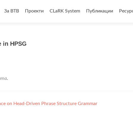
За BTB
Проекти
CLaRK System
Публикации
Ресур
анието
e in HPSG
ата
.
nce on Head-Driven Phrase Structure Grammar