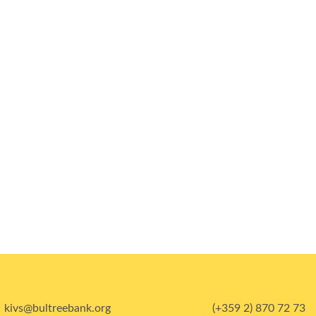
kivs@bultreebank.org
(+359 2) 870 72 73