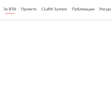
За BTB
Проекти
CLaRK System
Публикации
Ресур
анието