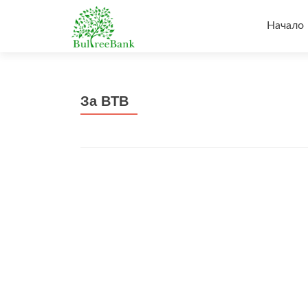
Напред
към
Начало
съдърж
За BTB