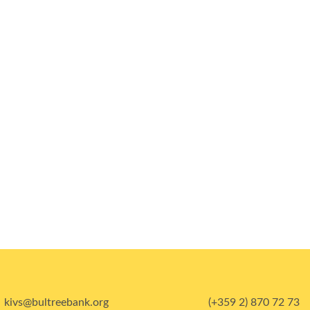
kivs@bultreebank.org
(+359 2) 870 72 73